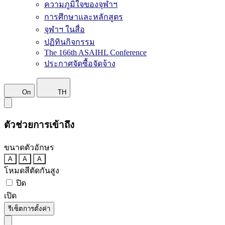
ความภูมิใจของจุฬาฯ
การศึกษาและหลักสูตร
จุฬาฯ ในสื่อ
ปฏิทินกิจกรรม
The 166th ASAIHL Conference
ประกาศจัดซื้อจัดจ้าง
On
TH
ตัวช่วยการเข้าถึง
ขนาดตัวอักษร
A
A
A
โหมดสีตัดกันสูง
ปิด
เปิด
รีเซ็ตการตั้งค่า