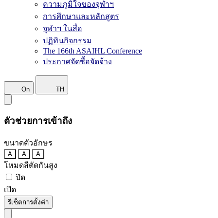
ความภูมิใจของจุฬาฯ
การศึกษาและหลักสูตร
จุฬาฯ ในสื่อ
ปฏิทินกิจกรรม
The 166th ASAIHL Conference
ประกาศจัดซื้อจัดจ้าง
On
TH
ตัวช่วยการเข้าถึง
ขนาดตัวอักษร
A
A
A
โหมดสีตัดกันสูง
ปิด
เปิด
รีเซ็ตการตั้งค่า