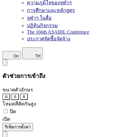
ความภูมิใจของจุฬาฯ
การศึกษาและหลักสูตร
จุฬาฯ ในสื่อ
ปฏิทินกิจกรรม
The 166th ASAIHL Conference
ประกาศจัดซื้อจัดจ้าง
On
TH
ตัวช่วยการเข้าถึง
ขนาดตัวอักษร
A
A
A
โหมดสีตัดกันสูง
ปิด
เปิด
รีเซ็ตการตั้งค่า