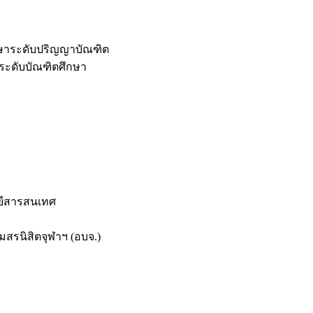
กษาระดับปริญญาบัณฑิต
ระดับบัณฑิตศึกษา
ยีสารสนเทศ
สรนิสิตจุฬาฯ (อบจ.)