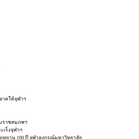
ะ
ิจาคให้จุฬาฯ
รมราชสมภพฯ
มะเร็งจุฬาฯ
ุทยาน 100 ปี จุฬาลงกรณ์มหาวิทยาลัย