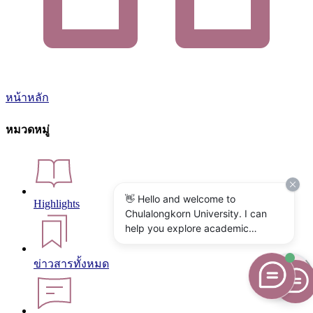
หน้าหลัก
หมวดหมู่
👋 Hello and welcome to
Highlights
Chulalongkorn University. I can
help you explore academic
programs, admissions, research,
campus life, and university
ข่าวสารทั้งหมด
services. What would you like to
know?