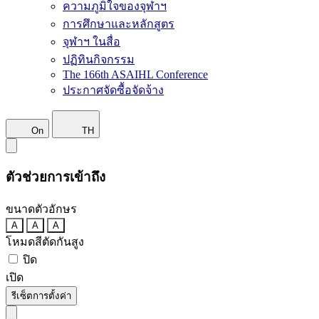
ความภูมิใจของจุฬาฯ
การศึกษาและหลักสูตร
จุฬาฯ ในสื่อ
ปฏิทินกิจกรรม
The 166th ASAIHL Conference
ประกาศจัดซื้อจัดจ้าง
On
TH
ตัวช่วยการเข้าถึง
ขนาดตัวอักษร
A
A
A
โหมดสีตัดกันสูง
ปิด
เปิด
รีเซ็ตการตั้งค่า