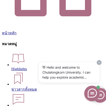
หน้าหลัก
หมวดหมู่
👋 Hello and welcome to
Highlights
Chulalongkorn University. I can
help you explore academic
programs, admissions, research,
campus life, and university
ข่าวสารทั้งหมด
services. What would you like to
know?