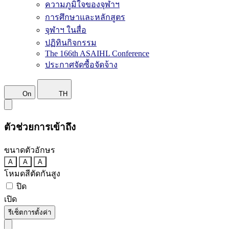
ความภูมิใจของจุฬาฯ
การศึกษาและหลักสูตร
จุฬาฯ ในสื่อ
ปฏิทินกิจกรรม
The 166th ASAIHL Conference
ประกาศจัดซื้อจัดจ้าง
On
TH
ตัวช่วยการเข้าถึง
ขนาดตัวอักษร
A
A
A
โหมดสีตัดกันสูง
ปิด
เปิด
รีเซ็ตการตั้งค่า