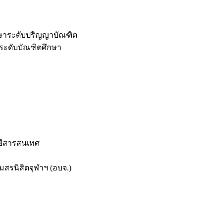
กษาระดับปริญญาบัณฑิต
ระดับบัณฑิตศึกษา
ยีสารสนเทศ
สรนิสิตจุฬาฯ (อบจ.)