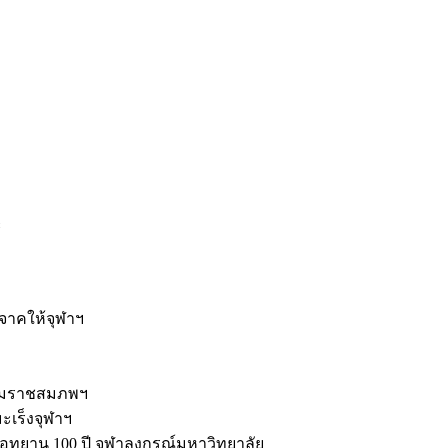
ะ
ิจาคให้จุฬาฯ
รมราชสมภพฯ
มะเร็งจุฬาฯ
ุทยาน 100 ปี จุฬาลงกรณ์มหาวิทยาลัย