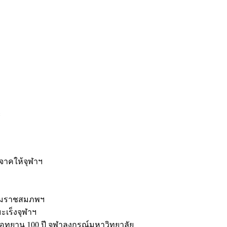
ะ
ิจาคให้จุฬาฯ
รมราชสมภพฯ
มะเร็งจุฬาฯ
ุทยาน 100 ปี จุฬาลงกรณ์มหาวิทยาลัย