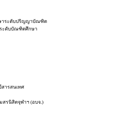
กษาระดับปริญญาบัณฑิต
ระดับบัณฑิตศึกษา
ยีสารสนเทศ
สรนิสิตจุฬาฯ (อบจ.)