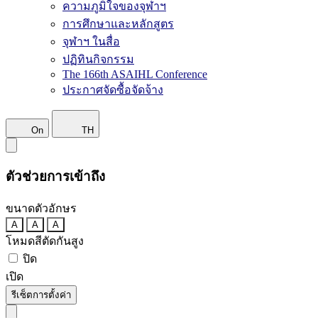
ความภูมิใจของจุฬาฯ
การศึกษาและหลักสูตร
จุฬาฯ ในสื่อ
ปฏิทินกิจกรรม
The 166th ASAIHL Conference
ประกาศจัดซื้อจัดจ้าง
On
TH
ตัวช่วยการเข้าถึง
ขนาดตัวอักษร
A
A
A
โหมดสีตัดกันสูง
ปิด
เปิด
รีเซ็ตการตั้งค่า