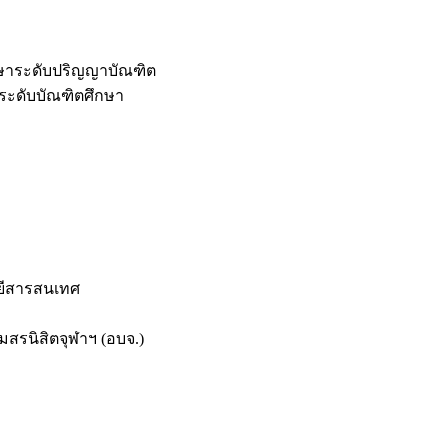
กษาระดับปริญญาบัณฑิต
ระดับบัณฑิตศึกษา
ยีสารสนเทศ
สรนิสิตจุฬาฯ (อบจ.)