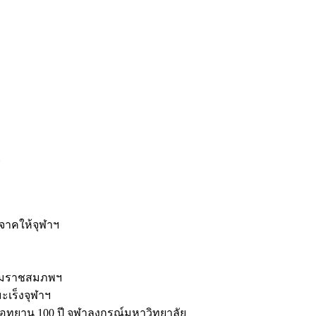
ะ
ิจาคให้จุฬาฯ
รมราชสมภพฯ
มะเร็งจุฬาฯ
ุทยาน 100 ปี จุฬาลงกรณ์มหาวิทยาลัย