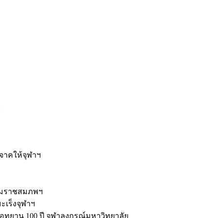
ะ
ิจาคให้จุฬาฯ
รมราชสมภพฯ
มะเร็งจุฬาฯ
ุทยาน 100 ปี จุฬาลงกรณ์มหาวิทยาลัย