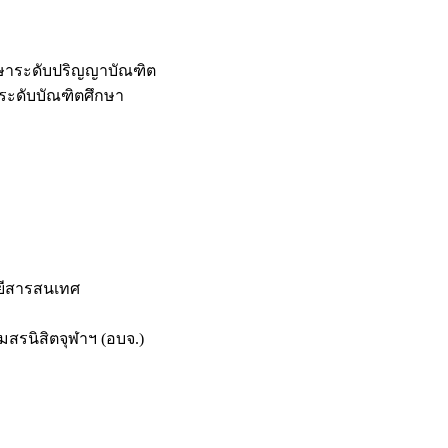
กษาระดับปริญญาบัณฑิต
ระดับบัณฑิตศึกษา
ยีสารสนเทศ
สรนิสิตจุฬาฯ (อบจ.)