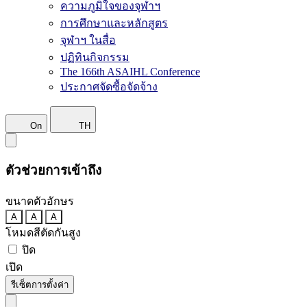
ความภูมิใจของจุฬาฯ
การศึกษาและหลักสูตร
จุฬาฯ ในสื่อ
ปฏิทินกิจกรรม
The 166th ASAIHL Conference
ประกาศจัดซื้อจัดจ้าง
On
TH
ตัวช่วยการเข้าถึง
ขนาดตัวอักษร
A
A
A
โหมดสีตัดกันสูง
ปิด
เปิด
รีเซ็ตการตั้งค่า