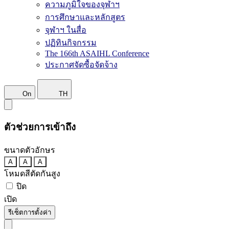
ความภูมิใจของจุฬาฯ
การศึกษาและหลักสูตร
จุฬาฯ ในสื่อ
ปฏิทินกิจกรรม
The 166th ASAIHL Conference
ประกาศจัดซื้อจัดจ้าง
On
TH
ตัวช่วยการเข้าถึง
ขนาดตัวอักษร
A
A
A
โหมดสีตัดกันสูง
ปิด
เปิด
รีเซ็ตการตั้งค่า