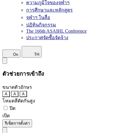
ความภูมิใจของจุฬาฯ
การศึกษาและหลักสูตร
จุฬาฯ ในสื่อ
ปฏิทินกิจกรรม
The 166th ASAIHL Conference
ประกาศจัดซื้อจัดจ้าง
On
TH
ตัวช่วยการเข้าถึง
ขนาดตัวอักษร
A
A
A
โหมดสีตัดกันสูง
ปิด
เปิด
รีเซ็ตการตั้งค่า