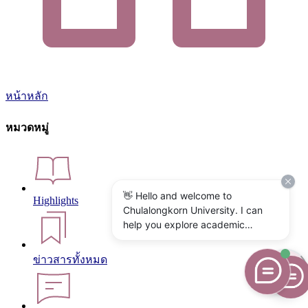
หน้าหลัก
หมวดหมู่
👋 Hello and welcome to
Highlights
Chulalongkorn University. I can
help you explore academic
programs, admissions, research,
campus life, and university
ข่าวสารทั้งหมด
services. What would you like to
know?