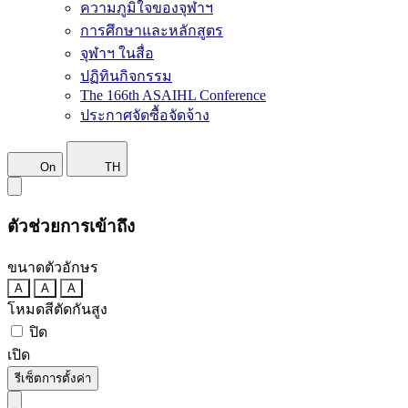
ความภูมิใจของจุฬาฯ
การศึกษาและหลักสูตร
จุฬาฯ ในสื่อ
ปฏิทินกิจกรรม
The 166th ASAIHL Conference
ประกาศจัดซื้อจัดจ้าง
On
TH
ตัวช่วยการเข้าถึง
ขนาดตัวอักษร
A
A
A
โหมดสีตัดกันสูง
ปิด
เปิด
รีเซ็ตการตั้งค่า