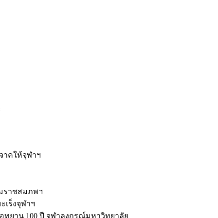
ะ
ิจาคให้จุฬาฯ
รมราชสมภพฯ
มะเร็งจุฬาฯ
ุทยาน 100 ปี จุฬาลงกรณ์มหาวิทยาลัย