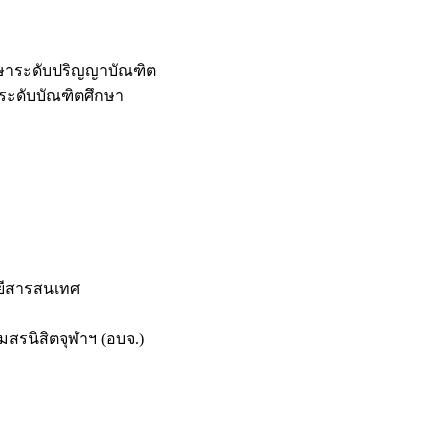
กษาระดับปริญญาบัณฑิต
ระดับบัณฑิตศึกษา
ยีสารสนเทศ
สรนิสิตจุฬาฯ (อบจ.)