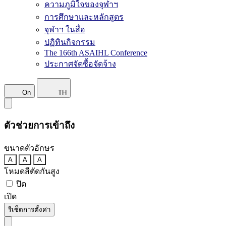
ความภูมิใจของจุฬาฯ
การศึกษาและหลักสูตร
จุฬาฯ ในสื่อ
ปฏิทินกิจกรรม
The 166th ASAIHL Conference
ประกาศจัดซื้อจัดจ้าง
On
TH
ตัวช่วยการเข้าถึง
ขนาดตัวอักษร
A
A
A
โหมดสีตัดกันสูง
ปิด
เปิด
รีเซ็ตการตั้งค่า