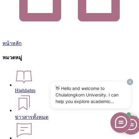
หน้าหลัก
หมวดหมู่
👋 Hello and welcome to
Highlights
Chulalongkorn University. I can
help you explore academic
programs, admissions, research,
campus life, and university
ข่าวสารทั้งหมด
services. What would you like to
know?