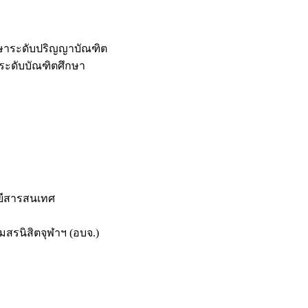
กษาระดับปริญญาบัณฑิต
ระดับบัณฑิตศึกษา
ยีสารสนเทศ
สรนิสิตจุฬาฯ (อบจ.)