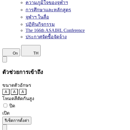
ความภูมิใจของจุฬาฯ
การศึกษาและหลักสูตร
จุฬาฯ ในสื่อ
ปฏิทินกิจกรรม
The 166th ASAIHL Conference
ประกาศจัดซื้อจัดจ้าง
On
TH
ตัวช่วยการเข้าถึง
ขนาดตัวอักษร
A
A
A
โหมดสีตัดกันสูง
ปิด
เปิด
รีเซ็ตการตั้งค่า