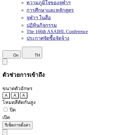
ความภูมิใจของจุฬาฯ
การศึกษาและหลักสูตร
จุฬาฯ ในสื่อ
ปฏิทินกิจกรรม
The 166th ASAIHL Conference
ประกาศจัดซื้อจัดจ้าง
On
TH
ตัวช่วยการเข้าถึง
ขนาดตัวอักษร
A
A
A
โหมดสีตัดกันสูง
ปิด
เปิด
รีเซ็ตการตั้งค่า