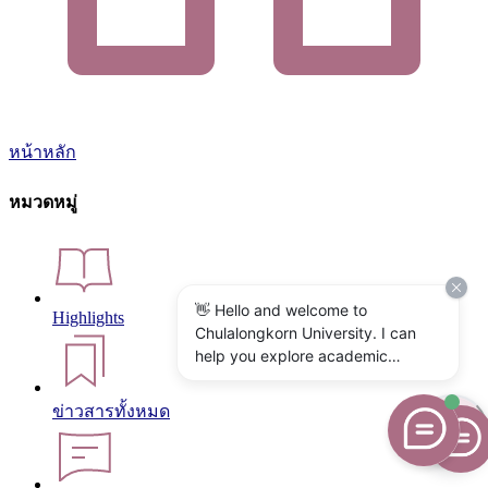
หน้าหลัก
หมวดหมู่
👋 Hello and welcome to
Highlights
Chulalongkorn University. I can
help you explore academic
programs, admissions, research,
campus life, and university
ข่าวสารทั้งหมด
services. What would you like to
know?