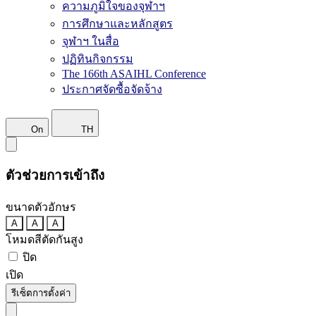
ความภูมิใจของจุฬาฯ
การศึกษาและหลักสูตร
จุฬาฯ ในสื่อ
ปฏิทินกิจกรรม
The 166th ASAIHL Conference
ประกาศจัดซื้อจัดจ้าง
On
TH
ตัวช่วยการเข้าถึง
ขนาดตัวอักษร
A
A
A
โหมดสีตัดกันสูง
ปิด
เปิด
รีเซ็ตการตั้งค่า