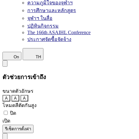
ความภูมิใจของจุฬาฯ
การศึกษาและหลักสูตร
จุฬาฯ ในสื่อ
ปฏิทินกิจกรรม
The 166th ASAIHL Conference
ประกาศจัดซื้อจัดจ้าง
On
TH
ตัวช่วยการเข้าถึง
ขนาดตัวอักษร
A
A
A
โหมดสีตัดกันสูง
ปิด
เปิด
รีเซ็ตการตั้งค่า