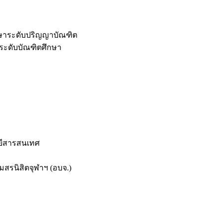
กษาระดับปริญญาบัณฑิต
ระดับบัณฑิตศึกษา
ยีสารสนเทศ
สรนิสิตจุฬาฯ (อบจ.)