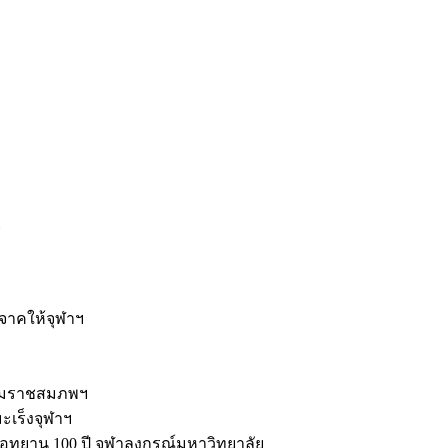
ะ
ิจาคให้จุฬาฯ
รมราชสมภพฯ
มะเร็งจุฬาฯ
ุทยาน 100 ปี จุฬาลงกรณ์มหาวิทยาลัย