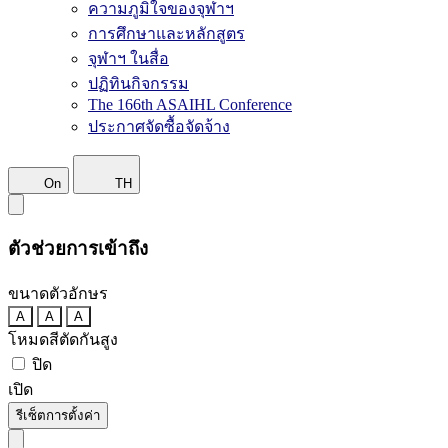
ความภูมิใจของจุฬาฯ
การศึกษาและหลักสูตร
จุฬาฯ ในสื่อ
ปฏิทินกิจกรรม
The 166th ASAIHL Conference
ประกาศจัดซื้อจัดจ้าง
On
TH
ตัวช่วยการเข้าถึง
ขนาดตัวอักษร
A
A
A
โหมดสีตัดกันสูง
ปิด
เปิด
รีเซ็ตการตั้งค่า