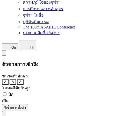
ความภูมิใจของจุฬาฯ
การศึกษาและหลักสูตร
จุฬาฯ ในสื่อ
ปฏิทินกิจกรรม
The 166th ASAIHL Conference
ประกาศจัดซื้อจัดจ้าง
On
TH
ตัวช่วยการเข้าถึง
ขนาดตัวอักษร
A
A
A
โหมดสีตัดกันสูง
ปิด
เปิด
รีเซ็ตการตั้งค่า