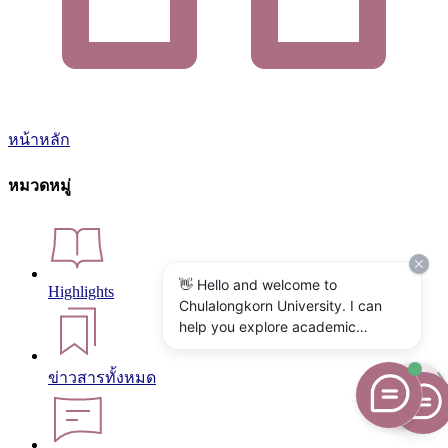
หน้าหลัก
หมวดหมู่
👋 Hello and welcome to
Highlights
Chulalongkorn University. I can
help you explore academic
programs, admissions, research,
campus life, and university
ข่าวสารทั้งหมด
services. What would you like to
know?