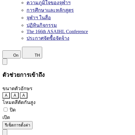
ความภูมิใจของจุฬาฯ
การศึกษาและหลักสูตร
จุฬาฯ ในสื่อ
ปฏิทินกิจกรรม
The 166th ASAIHL Conference
ประกาศจัดซื้อจัดจ้าง
On
TH
ตัวช่วยการเข้าถึง
ขนาดตัวอักษร
A
A
A
โหมดสีตัดกันสูง
ปิด
เปิด
รีเซ็ตการตั้งค่า