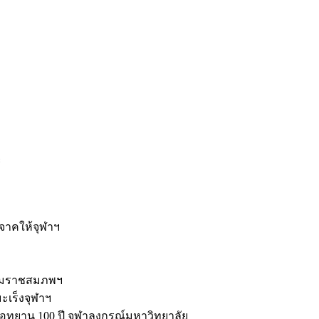
ะ
ิจาคให้จุฬาฯ
รมราชสมภพฯ
มะเร็งจุฬาฯ
ุทยาน 100 ปี จุฬาลงกรณ์มหาวิทยาลัย