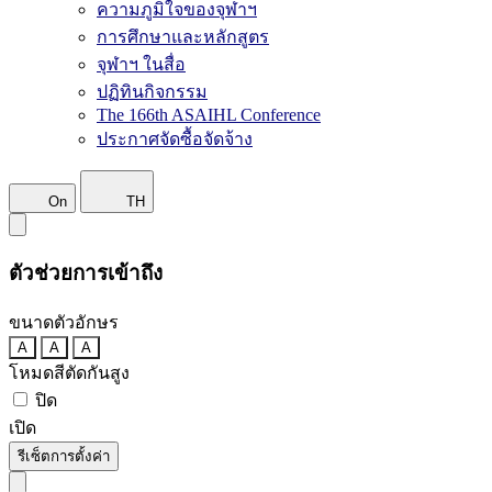
ความภูมิใจของจุฬาฯ
การศึกษาและหลักสูตร
จุฬาฯ ในสื่อ
ปฏิทินกิจกรรม
The 166th ASAIHL Conference
ประกาศจัดซื้อจัดจ้าง
On
TH
ตัวช่วยการเข้าถึง
ขนาดตัวอักษร
A
A
A
โหมดสีตัดกันสูง
ปิด
เปิด
รีเซ็ตการตั้งค่า