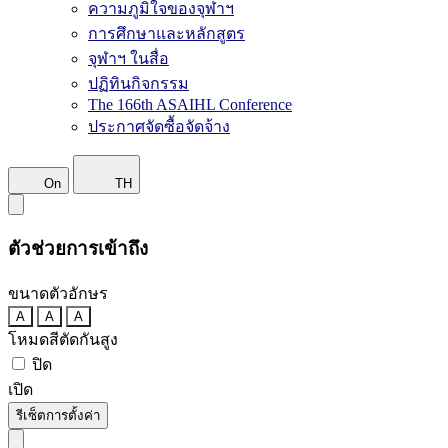
ความภูมิใจของจุฬาฯ
การศึกษาและหลักสูตร
จุฬาฯ ในสื่อ
ปฏิทินกิจกรรม
The 166th ASAIHL Conference
ประกาศจัดซื้อจัดจ้าง
On
TH
ตัวช่วยการเข้าถึง
ขนาดตัวอักษร
A
A
A
โหมดสีตัดกันสูง
ปิด
เปิด
รีเซ็ตการตั้งค่า