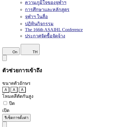
ความภูมิใจของจุฬาฯ
การศึกษาและหลักสูตร
จุฬาฯ ในสื่อ
ปฏิทินกิจกรรม
The 166th ASAIHL Conference
ประกาศจัดซื้อจัดจ้าง
On
TH
ตัวช่วยการเข้าถึง
ขนาดตัวอักษร
A
A
A
โหมดสีตัดกันสูง
ปิด
เปิด
รีเซ็ตการตั้งค่า