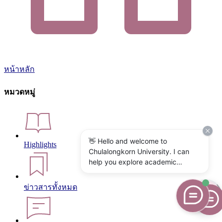
หน้าหลัก
หมวดหมู่
👋 Hello and welcome to
Highlights
Chulalongkorn University. I can
help you explore academic
programs, admissions, research,
campus life, and university
ข่าวสารทั้งหมด
services. What would you like to
know?