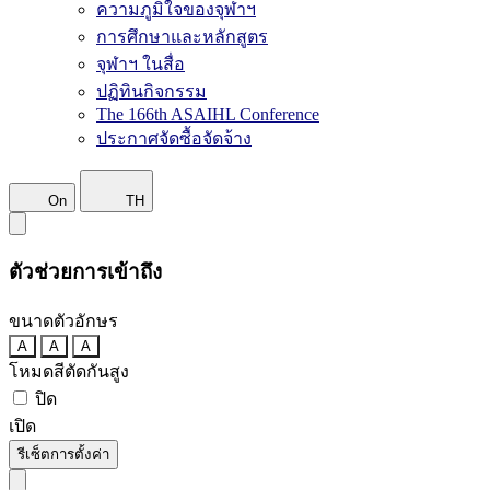
ความภูมิใจของจุฬาฯ
การศึกษาและหลักสูตร
จุฬาฯ ในสื่อ
ปฏิทินกิจกรรม
The 166th ASAIHL Conference
ประกาศจัดซื้อจัดจ้าง
On
TH
ตัวช่วยการเข้าถึง
ขนาดตัวอักษร
A
A
A
โหมดสีตัดกันสูง
ปิด
เปิด
รีเซ็ตการตั้งค่า