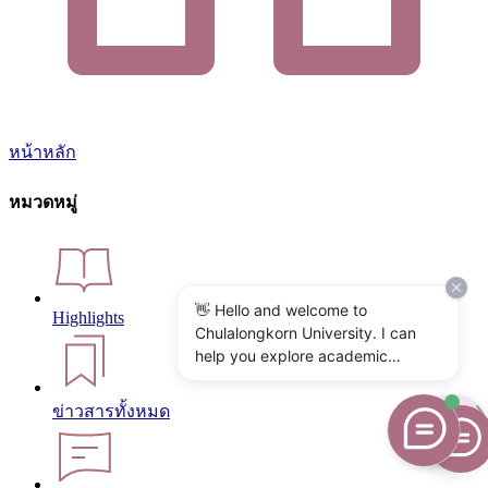
หน้าหลัก
หมวดหมู่
👋 Hello and welcome to
Highlights
Chulalongkorn University. I can
help you explore academic
programs, admissions, research,
campus life, and university
ข่าวสารทั้งหมด
services. What would you like to
know?