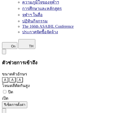
ความภูมิใจของจุฬาฯ
การศึกษาและหลักสูตร
จุฬาฯ ในสื่อ
ปฏิทินกิจกรรม
The 166th ASAIHL Conference
ประกาศจัดซื้อจัดจ้าง
On
TH
ตัวช่วยการเข้าถึง
ขนาดตัวอักษร
A
A
A
โหมดสีตัดกันสูง
ปิด
เปิด
รีเซ็ตการตั้งค่า