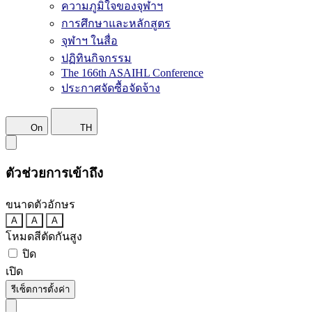
ความภูมิใจของจุฬาฯ
การศึกษาและหลักสูตร
จุฬาฯ ในสื่อ
ปฏิทินกิจกรรม
The 166th ASAIHL Conference
ประกาศจัดซื้อจัดจ้าง
On
TH
ตัวช่วยการเข้าถึง
ขนาดตัวอักษร
A
A
A
โหมดสีตัดกันสูง
ปิด
เปิด
รีเซ็ตการตั้งค่า