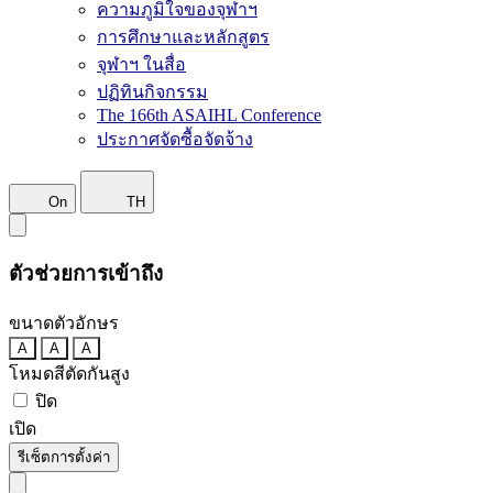
ความภูมิใจของจุฬาฯ
การศึกษาและหลักสูตร
จุฬาฯ ในสื่อ
ปฏิทินกิจกรรม
The 166th ASAIHL Conference
ประกาศจัดซื้อจัดจ้าง
On
TH
ตัวช่วยการเข้าถึง
ขนาดตัวอักษร
A
A
A
โหมดสีตัดกันสูง
ปิด
เปิด
รีเซ็ตการตั้งค่า