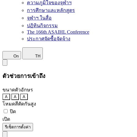
ความภูมิใจของจุฬาฯ
การศึกษาและหลักสูตร
จุฬาฯ ในสื่อ
ปฏิทินกิจกรรม
The 166th ASAIHL Conference
ประกาศจัดซื้อจัดจ้าง
On
TH
ตัวช่วยการเข้าถึง
ขนาดตัวอักษร
A
A
A
โหมดสีตัดกันสูง
ปิด
เปิด
รีเซ็ตการตั้งค่า