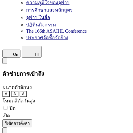
ความภูมิใจของจุฬาฯ
การศึกษาและหลักสูตร
จุฬาฯ ในสื่อ
ปฏิทินกิจกรรม
The 166th ASAIHL Conference
ประกาศจัดซื้อจัดจ้าง
On
TH
ตัวช่วยการเข้าถึง
ขนาดตัวอักษร
A
A
A
โหมดสีตัดกันสูง
ปิด
เปิด
รีเซ็ตการตั้งค่า