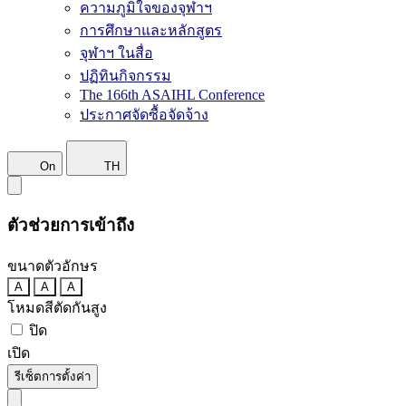
ความภูมิใจของจุฬาฯ
การศึกษาและหลักสูตร
จุฬาฯ ในสื่อ
ปฏิทินกิจกรรม
The 166th ASAIHL Conference
ประกาศจัดซื้อจัดจ้าง
On
TH
ตัวช่วยการเข้าถึง
ขนาดตัวอักษร
A
A
A
โหมดสีตัดกันสูง
ปิด
เปิด
รีเซ็ตการตั้งค่า