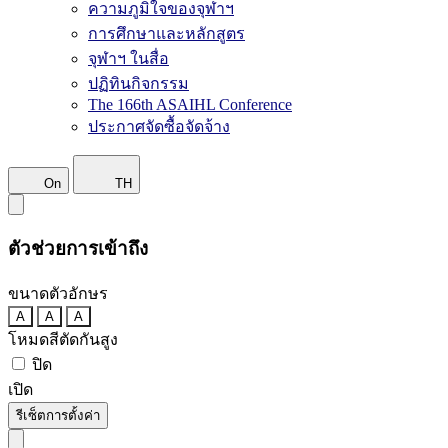
ความภูมิใจของจุฬาฯ
การศึกษาและหลักสูตร
จุฬาฯ ในสื่อ
ปฏิทินกิจกรรม
The 166th ASAIHL Conference
ประกาศจัดซื้อจัดจ้าง
On
TH
ตัวช่วยการเข้าถึง
ขนาดตัวอักษร
A
A
A
โหมดสีตัดกันสูง
ปิด
เปิด
รีเซ็ตการตั้งค่า