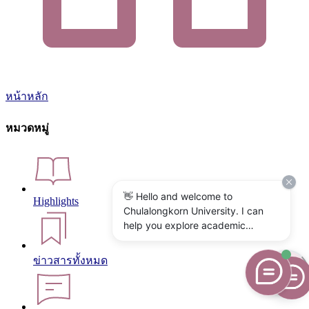
หน้าหลัก
หมวดหมู่
👋 Hello and welcome to
Highlights
Chulalongkorn University. I can
help you explore academic
programs, admissions, research,
campus life, and university
ข่าวสารทั้งหมด
services. What would you like to
know?