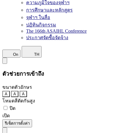
ความภูมิใจของจุฬาฯ
การศึกษาและหลักสูตร
จุฬาฯ ในสื่อ
ปฏิทินกิจกรรม
The 166th ASAIHL Conference
ประกาศจัดซื้อจัดจ้าง
On
TH
ตัวช่วยการเข้าถึง
ขนาดตัวอักษร
A
A
A
โหมดสีตัดกันสูง
ปิด
เปิด
รีเซ็ตการตั้งค่า