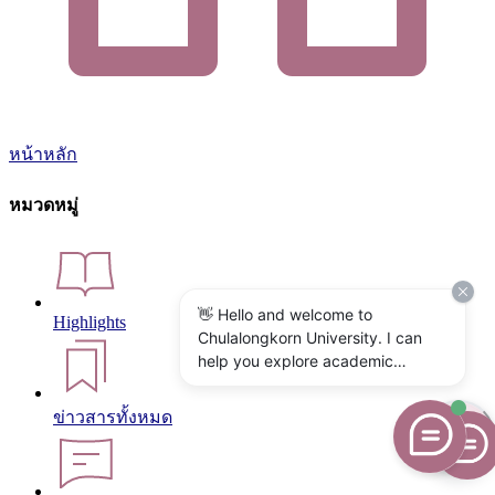
หน้าหลัก
หมวดหมู่
👋 Hello and welcome to
Highlights
Chulalongkorn University. I can
help you explore academic
programs, admissions, research,
campus life, and university
ข่าวสารทั้งหมด
services. What would you like to
know?