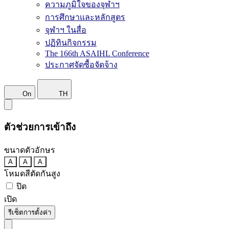
ความภูมิใจของจุฬาฯ
การศึกษาและหลักสูตร
จุฬาฯ ในสื่อ
ปฏิทินกิจกรรม
The 166th ASAIHL Conference
ประกาศจัดซื้อจัดจ้าง
On
TH
ตัวช่วยการเข้าถึง
ขนาดตัวอักษร
A
A
A
โหมดสีตัดกันสูง
ปิด
เปิด
รีเซ็ตการตั้งค่า