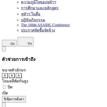
ความภูมิใจของจุฬาฯ
การศึกษาและหลักสูตร
จุฬาฯ ในสื่อ
ปฏิทินกิจกรรม
The 166th ASAIHL Conference
ประกาศจัดซื้อจัดจ้าง
On
TH
ตัวช่วยการเข้าถึง
ขนาดตัวอักษร
A
A
A
โหมดสีตัดกันสูง
ปิด
เปิด
รีเซ็ตการตั้งค่า