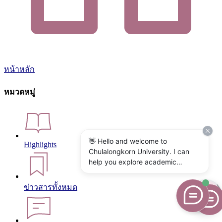
หน้าหลัก
หมวดหมู่
👋 Hello and welcome to
Highlights
Chulalongkorn University. I can
help you explore academic
programs, admissions, research,
campus life, and university
ข่าวสารทั้งหมด
services. What would you like to
know?