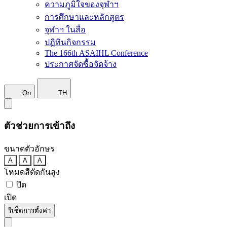
ความภูมิใจของจุฬาฯ
การศึกษาและหลักสูตร
จุฬาฯ ในสื่อ
ปฏิทินกิจกรรม
The 166th ASAIHL Conference
ประกาศจัดซื้อจัดจ้าง
On
TH
ตัวช่วยการเข้าถึง
ขนาดตัวอักษร
A
A
A
โหมดสีตัดกันสูง
ปิด
เปิด
รีเซ็ตการตั้งค่า