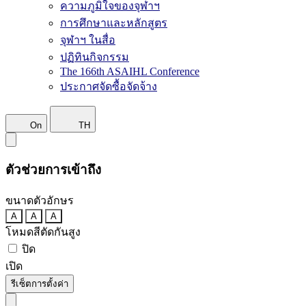
ความภูมิใจของจุฬาฯ
การศึกษาและหลักสูตร
จุฬาฯ ในสื่อ
ปฏิทินกิจกรรม
The 166th ASAIHL Conference
ประกาศจัดซื้อจัดจ้าง
On
TH
ตัวช่วยการเข้าถึง
ขนาดตัวอักษร
A
A
A
โหมดสีตัดกันสูง
ปิด
เปิด
รีเซ็ตการตั้งค่า