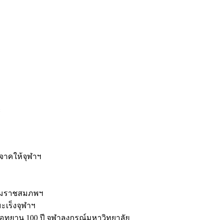
ะ
ิจาคให้จุฬาฯ
รมราชสมภพฯ
มะเร็งจุฬาฯ
ุทยาน 100 ปี จุฬาลงกรณ์มหาวิทยาลัย