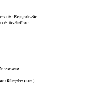
กษาระดับปริญญาบัณฑิต
ระดับบัณฑิตศึกษา
ยีสารสนเทศ
สรนิสิตจุฬาฯ (อบจ.)