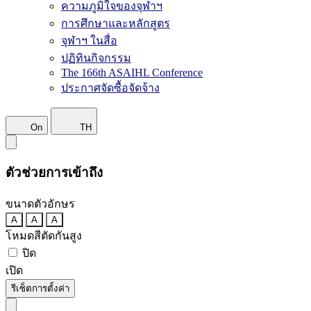
ความภูมิใจของจุฬาฯ
การศึกษาและหลักสูตร
จุฬาฯ ในสื่อ
ปฏิทินกิจกรรม
The 166th ASAIHL Conference
ประกาศจัดซื้อจัดจ้าง
On
TH
ตัวช่วยการเข้าถึง
ขนาดตัวอักษร
A
A
A
โหมดสีตัดกันสูง
ปิด
เปิด
รีเซ็ตการตั้งค่า