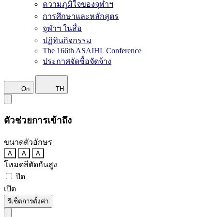
ความภูมิใจของจุฬาฯ
การศึกษาและหลักสูตร
จุฬาฯ ในสื่อ
ปฏิทินกิจกรรม
The 166th ASAIHL Conference
ประกาศจัดซื้อจัดจ้าง
On
TH
ตัวช่วยการเข้าถึง
ขนาดตัวอักษร
A
A
A
โหมดสีตัดกันสูง
ปิด
เปิด
รีเซ็ตการตั้งค่า