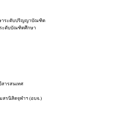
กษาระดับปริญญาบัณฑิต
ระดับบัณฑิตศึกษา
ยีสารสนเทศ
สรนิสิตจุฬาฯ (อบจ.)