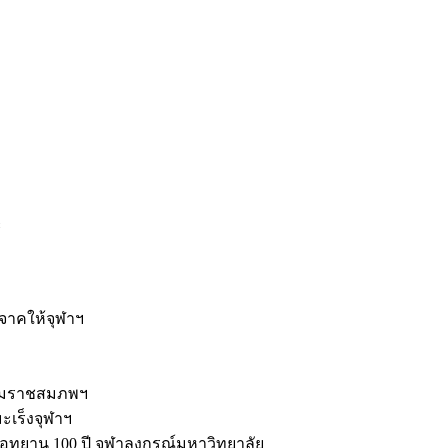
ะ
ิจาคให้จุฬาฯ
รมราชสมภพฯ
มะเร็งจุฬาฯ
ุทยาน 100 ปี จุฬาลงกรณ์มหาวิทยาลัย