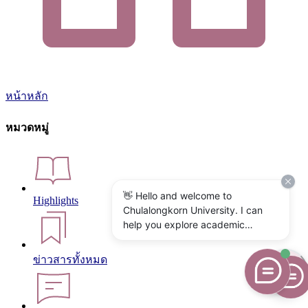
หน้าหลัก
หมวดหมู่
👋 Hello and welcome to
Highlights
Chulalongkorn University. I can
help you explore academic
programs, admissions, research,
campus life, and university
ข่าวสารทั้งหมด
services. What would you like to
know?