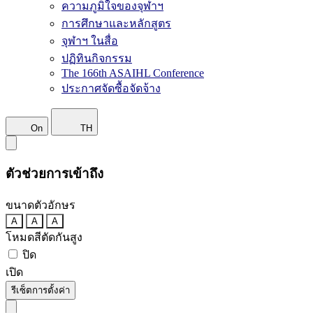
ความภูมิใจของจุฬาฯ
การศึกษาและหลักสูตร
จุฬาฯ ในสื่อ
ปฏิทินกิจกรรม
The 166th ASAIHL Conference
ประกาศจัดซื้อจัดจ้าง
On
TH
ตัวช่วยการเข้าถึง
ขนาดตัวอักษร
A
A
A
โหมดสีตัดกันสูง
ปิด
เปิด
รีเซ็ตการตั้งค่า