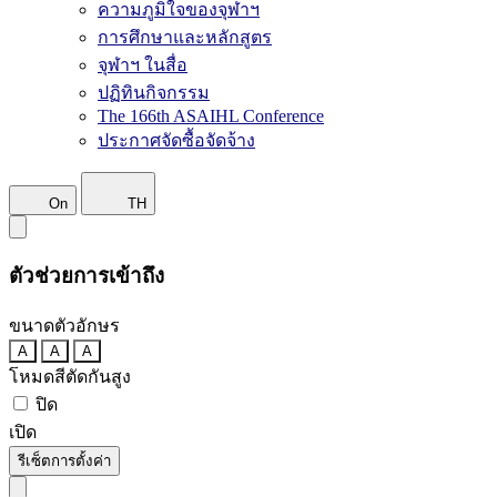
ความภูมิใจของจุฬาฯ
การศึกษาและหลักสูตร
จุฬาฯ ในสื่อ
ปฏิทินกิจกรรม
The 166th ASAIHL Conference
ประกาศจัดซื้อจัดจ้าง
On
TH
ตัวช่วยการเข้าถึง
ขนาดตัวอักษร
A
A
A
โหมดสีตัดกันสูง
ปิด
เปิด
รีเซ็ตการตั้งค่า